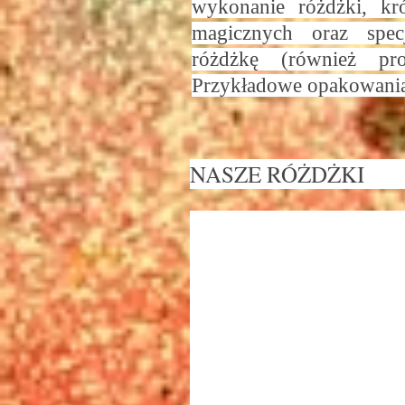
wykonanie różdżki, kr
magicznych oraz spec
różdżkę (również p
Przykładowe opakowania
NASZE RÓŻDŻK
żdżka z drewna WIŚNI
ość: 14 cali (ok 36 cm) - cena: 24
onów i 95 sykli co w przeliczeniu
ieniądze mugoli daje: 99 zł i 80
opakowanie wybierane jest losowo!