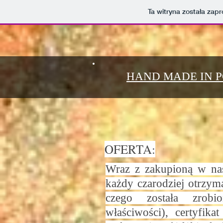
Ta witryna została za
HAND MADE IN 
OFERTA:
Wraz z zakupioną w nas
każdy czarodziej otrzyma
czego została zrob
właściwości), certyfika