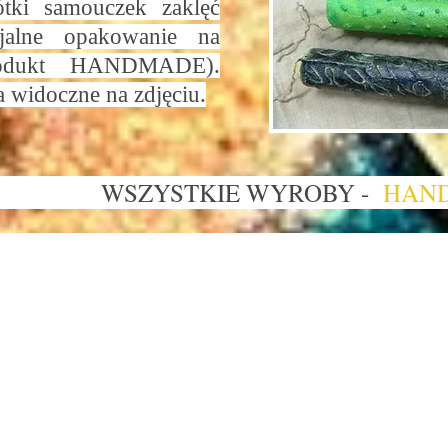
ótki samouczek zaklęć
jalne opakowanie na
rodukt HANDMADE).
 widoczne na zdjęciu.
I WSZYSTKIE WYROBY -
HAND