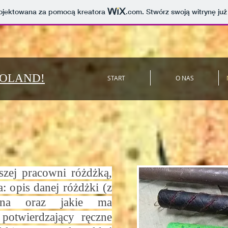
projektowana za pomocą kreatora
.com
. Stwórz swoją witrynę już
POLAND!
START
O NAS
zej pracowni różdżką,
: opis danej różdżki (z
iona oraz jakie ma
t potwierdzający ręczne